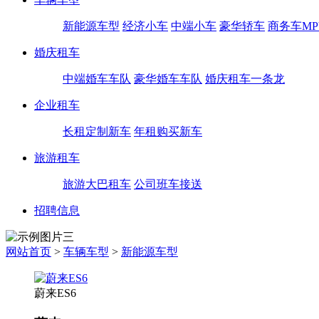
新能源车型
经济小车
中端小车
豪华轿车
商务车MP
婚庆租车
中端婚车车队
豪华婚车车队
婚庆租车一条龙
企业租车
长租定制新车
年租购买新车
旅游租车
旅游大巴租车
公司班车接送
招聘信息
网站首页
>
车辆车型
>
新能源车型
蔚来ES6