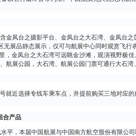
含金凤台之摄影平台、金凤台之大石湾、金凤台之莲
观演区无展品静态展示，仅可与航展中心同时观赏飞行
公里，金凤台之大石湾可远眺金沙滩，观演视野极佳
、航展公园，大石湾、航展公园门票可通行大石湾
众号就近选择专线车乘车点，并提前购买三地对应
组合产品
化水平，本届中国航展与中国南方航空股份有限公司