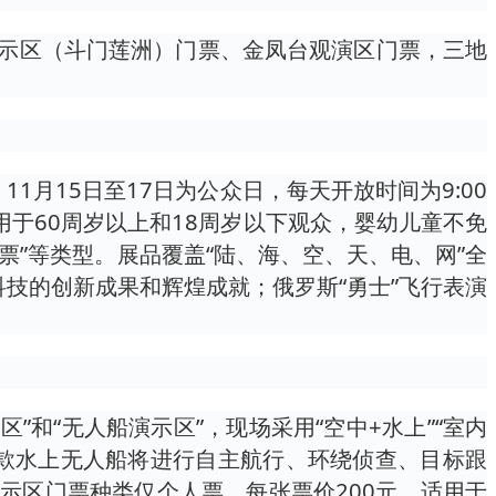
示区（斗门莲洲）门票、金凤台观演区门票，三地
11月15日至17日为公众日，每天开放时间为9:00
适用于60周岁以上和18周岁以下观众，婴幼儿童不免
票”等类型。展品覆盖“陆、海、空、天、电、网”全
技的创新成果和辉煌成就；俄罗斯“勇士”飞行表演
。
”和“无人船演示区”，现场采用“空中+水上”“室内
。多款水上无人船将进行自主航行、环绕侦查、目标跟
示区门票种类仅个人票，每张票价200元，适用于