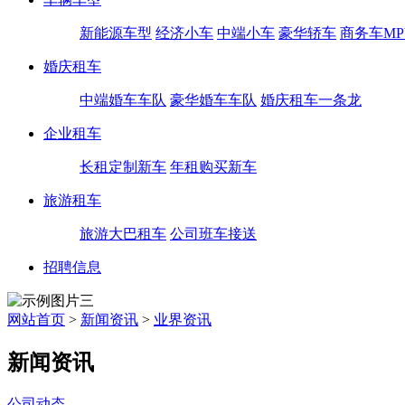
新能源车型
经济小车
中端小车
豪华轿车
商务车MP
婚庆租车
中端婚车车队
豪华婚车车队
婚庆租车一条龙
企业租车
长租定制新车
年租购买新车
旅游租车
旅游大巴租车
公司班车接送
招聘信息
网站首页
>
新闻资讯
>
业界资讯
新闻资讯
公司动态