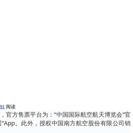
91
阅读
，官方售票平台为：“中国国际航空航天博览会”官
海航展”App。此外，授权中国南方航空股份有限公司销