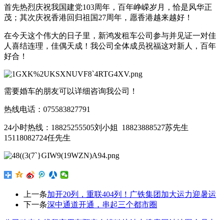
首先热烈庆祝我国建党103周年，百年峥嵘岁月，恰是风华正
茂；其次庆祝香港回归祖国27周年，愿香港越来越好！
在今天这个伟大的日子里，新鸿发租车公司参与并见证一对佳
人喜结连理，佳偶天成！我公司全体成员祝福这对新人，百年
好合！
需要婚车的朋友可以详细咨询我公司！
热线电话：075583827791
24小时热线：18825255505刘小姐 18823888527苏先生
15118082724任先生
上一条
加开20列，重联404列！广铁集团加大运力迎暑运
下一条
深中通道开通，串起三个都市圈