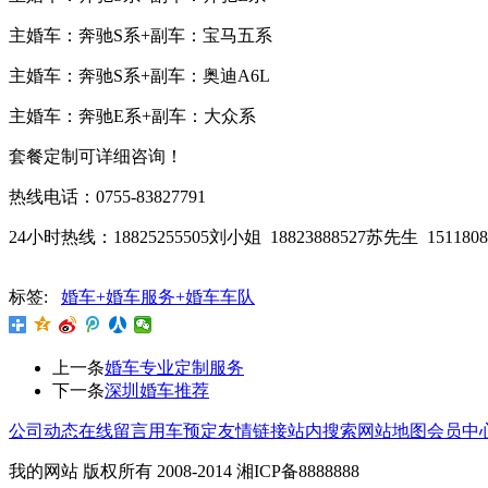
主婚车：奔驰S系+副车：宝马五系
主婚车：奔驰S系+副车：奥迪A6L
主婚车：奔驰E系+副车：大众系
套餐定制可详细咨询！
热线电话：0755-83827791
24小时热线：18825255505刘小姐 18823888527苏先生 151180
标签:
婚车+婚车服务+婚车车队
上一条
婚车专业定制服务
下一条
深圳婚车推荐
公司动态
在线留言
用车预定
友情链接
站内搜索
网站地图
会员中
我的网站 版权所有 2008-2014 湘ICP备8888888